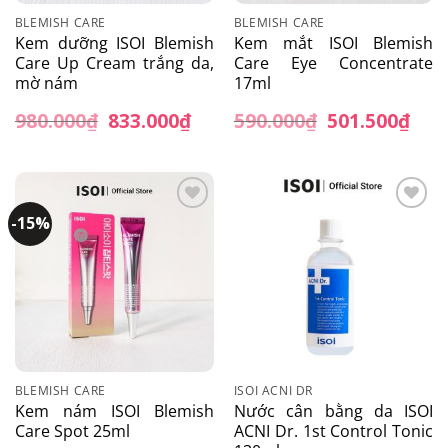
BLEMISH CARE
BLEMISH CARE
Kem dưỡng ISOI Blemish
Kem mắt ISOI Blemish
Care Up Cream trắng da,
Care Eye Concentrate
mờ nám
17ml
980.000
₫
Giá
833.000
₫
Giá
590.000
₫
Giá
501.500
₫
Giá
gốc
hiện
gốc
hiện
là:
tại
là:
tại
980.000₫.
là:
590.000₫.
là:
833.000₫.
501.
-15%
Add to
Add to
wishlist
wishlist
BLEMISH CARE
ISOI ACNI DR
Kem nám ISOI Blemish
Nước cân bằng da ISOI
Care Spot 25ml
ACNI Dr. 1st Control Tonic