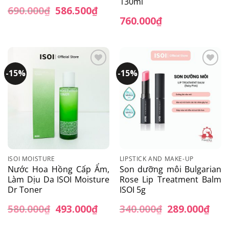
130ml
690.000
₫
Giá
586.500
₫
Giá
gốc
hiện
760.000
₫
là:
tại
690.000₫.
là:
586.500₫.
-15%
-15%
Add to
Add to
wishlist
wishlist
ISOI MOISTURE
LIPSTICK AND MAKE-UP
Nước Hoa Hồng Cấp Ẩm,
Son dưỡng môi Bulgarian
Làm Dịu Da ISOI Moisture
Rose Lip Treatment Balm
Dr Toner
ISOI 5g
580.000
₫
Giá
493.000
₫
Giá
340.000
₫
Giá
289.000
₫
Giá
gốc
hiện
gốc
hiện
là:
tại
là:
tại