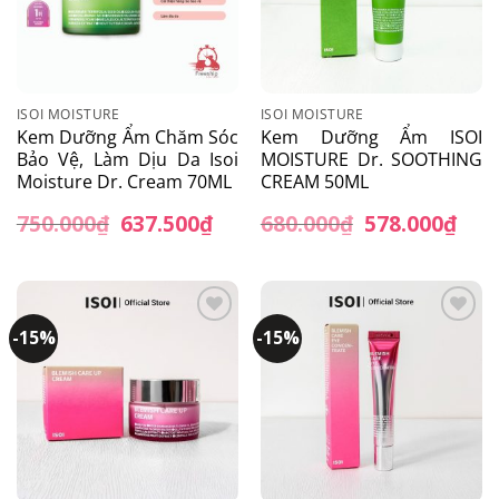
ISOI MOISTURE
ISOI MOISTURE
Kem Dưỡng Ẩm Chăm Sóc
Kem Dưỡng Ẩm ISOI
Bảo Vệ, Làm Dịu Da Isoi
MOISTURE Dr. SOOTHING
Moisture Dr. Cream 70ML
CREAM 50ML
750.000
₫
Giá
637.500
₫
Giá
680.000
₫
Giá
578.000
₫
Giá
gốc
hiện
gốc
hiện
là:
tại
là:
tại
750.000₫.
là:
680.000₫.
là:
637.500₫.
578.
-15%
-15%
Add to
Add to
wishlist
wishlist