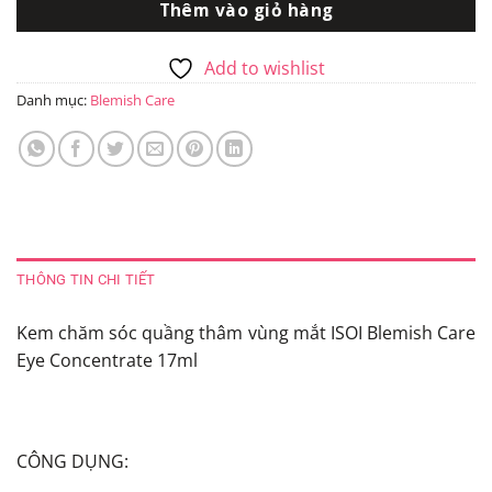
Thêm vào giỏ hàng
501.500₫.
Add to wishlist
Danh mục:
Blemish Care
THÔNG TIN CHI TIẾT
Kem chăm sóc quầng thâm vùng mắt ISOI Blemish Care
Eye Concentrate 17ml
CÔNG DỤNG: