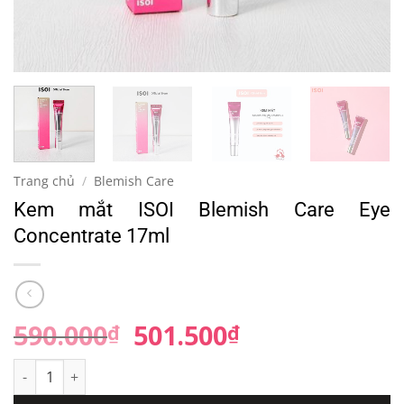
Trang chủ
/
Blemish Care
Kem mắt ISOI Blemish Care Eye
Concentrate 17ml
590.000
Giá
501.500
Giá
₫
₫
gốc
hiện
Kem mắt ISOI Blemish Care Eye Concentrate 17ml số lượng
là:
tại
590.000₫.
là: