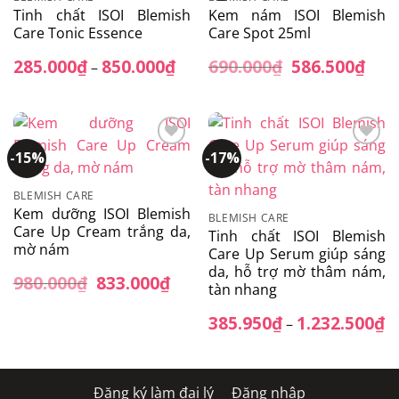
Tinh chất ISOI Blemish
Kem nám ISOI Blemish
Care Tonic Essence
Care Spot 25ml
285.000
₫
850.000
₫
Khoảng
690.000
₫
Giá
586.500
₫
Giá
–
giá:
gốc
hiện
từ
là:
tại
285.000₫
690.000₫.
là:
đến
586.
850.000₫
-15%
-17%
Add to
Add to
wishlist
wishlist
BLEMISH CARE
Kem dưỡng ISOI Blemish
BLEMISH CARE
Care Up Cream trắng da,
Tinh chất ISOI Blemish
mờ nám
Care Up Serum giúp sáng
da, hỗ trợ mờ thâm nám,
980.000
₫
Giá
833.000
₫
Giá
tàn nhang
gốc
hiện
là:
tại
385.950
₫
1.232.500
₫
K
980.000₫.
là:
–
gi
833.000₫.
từ
38
đ
1.
Đăng ký làm đại lý
Đăng nhập