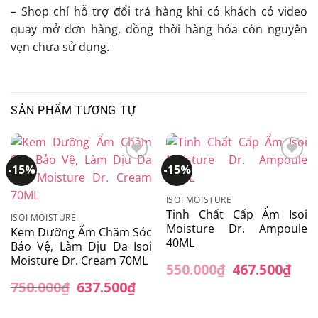
– Shop chỉ hỗ trợ đổi trả hàng khi có khách có video
quay mở đơn hàng, đồng thời hàng hóa còn nguyên
vẹn chưa sử dụng.
SẢN PHẨM TƯƠNG TỰ
-15%
-15%
Add to
Add to
wishlist
wishlist
ISOI MOISTURE
Tinh Chất Cấp Ẩm Isoi
ISOI MOISTURE
Moisture Dr. Ampoule
Kem Dưỡng Ẩm Chăm Sóc
40ML
Bảo Vệ, Làm Dịu Da Isoi
Moisture Dr. Cream 70ML
550.000
₫
Giá
467.500
₫
Giá
gốc
hiện
750.000
₫
Giá
637.500
₫
Giá
là:
tại
gốc
hiện
550.000₫.
là:
là:
tại
467.