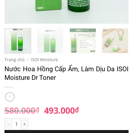
Trang chủ
/
ISOI Moisture
Nước Hoa Hồng Cấp Ẩm, Làm Dịu Da ISOI
Moisture Dr Toner
580.000
Giá
493.000
Giá
₫
₫
gốc
hiện
Nước Hoa Hồng Cấp Ẩm, Làm Dịu Da ISOI Moisture Dr Tone
là:
tại
580.000₫.
là: