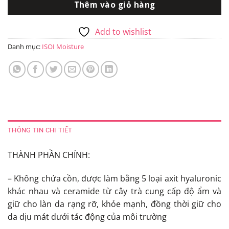
Thêm vào giỏ hàng
493.000₫.
Add to wishlist
Danh mục:
ISOI Moisture
THÔNG TIN CHI TIẾT
THÀNH PHẦN CHÍNH:
– Không chứa cồn, được làm bằng 5 loại axit hyaluronic
khác nhau và ceramide từ cây trà cung cấp độ ẩm và
giữ cho làn da rạng rỡ, khỏe mạnh, đồng thời giữ cho
da dịu mát dưới tác động của môi trường